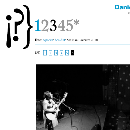
Foto:
Special
:
bee-flat
: Mélissa Laveaux 2010
1
2
3
4
5
6