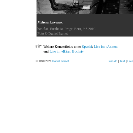
Mélissa Laveaux
bee-flat, Turnhalle, Progr, Bern, 9.5.2010.
Foto © Daniel Bernet.
Weitere Konzertfotos unter
Special
:
Live im «Anker»
und
Live im «Bären Buchsi»
© 1999-
2026
Daniel Bernet
Büro db
|
Text
|
Foto